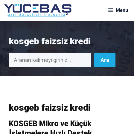
İçeriğe
Menu
atla
kosgeb faizsiz kredi
Ara
Ara
kosgeb faizsiz kredi
KOSGEB Mikro ve Küçük
İşletmelere Hızlı Destek