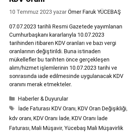
10 Temmuz 2023
yazar
Ömer Faruk YÜCEBAŞ
07.07.2023 tarihli Resmi Gazetede yayımlanan
Cumhurbaşkanı kararlarıyla 10.07.2023
tarihinden itibaren KDV oranları ve bazı vergi
oranlarının değiştirildi. Buna istinaden
mükellefler bu tarihten önce gerçekleşen
alım/hizmet işlemlerinin 10.07.2023 tarihi ve
sonrasında iade edilmesinde uygulanacak KDV
oranını merak etmekteler.
Kategoriler
Haberler & Duyurular
Etiketler
İade Faturası KDV Oranı
,
KDV Oran Değişikliği
,
kdv oranı
,
KDV Oranı İade
,
KDV Oranı İade
Faturası
,
Mali Müşavir
,
Yücebaş Mali Müşavirlik