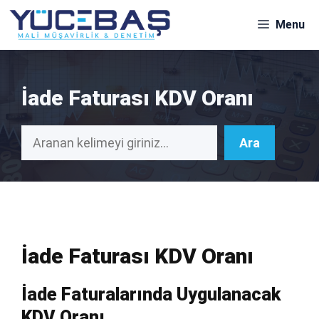
İçeriğe
Menu
atla
İade Faturası KDV Oranı
Ara
Ara
İade Faturası KDV Oranı
İade Faturalarında Uygulanacak
KDV Oranı