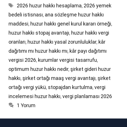
Etiketler
2026 huzur hakkı hesaplama
,
2026 yemek
bedeli istisnası
,
ana sözleşme huzur hakkı
maddesi
,
huzur hakkı genel kurul kararı örneği
,
huzur hakkı stopaj avantajı
,
huzur hakkı vergi
oranları
,
huzur hakkı yasal zorunluluklar
,
kâr
dağıtımı mı huzur hakkı mı
,
kâr payı dağıtımı
vergisi 2026
,
kurumlar vergisi tasarrufu
,
optimum huzur hakkı nedir
,
şirket gideri huzur
hakkı
,
şirket ortağı maaş vergi avantajı
,
şirket
ortağı vergi yükü
,
stopajdan kurtulma
,
vergi
incelemesi huzur hakkı
,
vergi planlaması 2026
1 Yorum