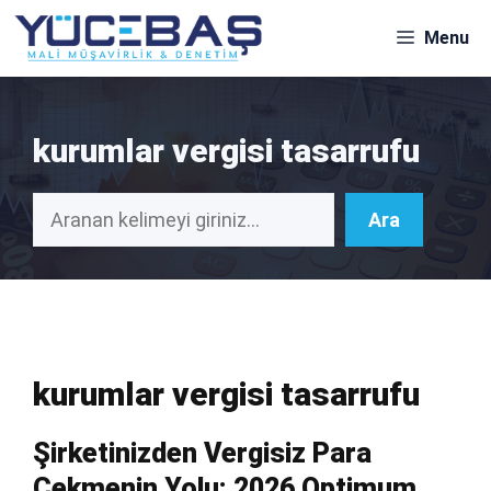
İçeriğe
Menu
atla
kurumlar vergisi tasarrufu
Ara
Ara
kurumlar vergisi tasarrufu
Şirketinizden Vergisiz Para
Çekmenin Yolu: 2026 Optimum